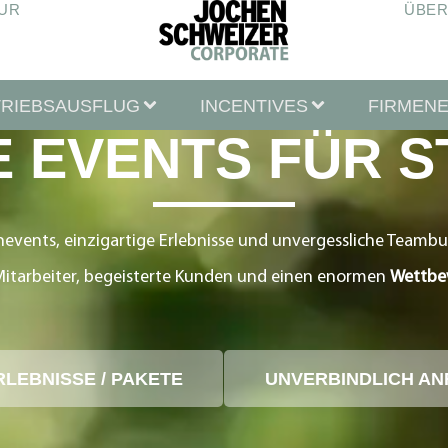
UR
ÜBER
TRIEBSAUSFLUG
INCENTIVES
FIRMEN
E EVENTS FÜR 
nevents, einzigartige Erlebnisse und unvergessliche Teambu
Mitarbeiter, begeisterte Kunden und einen enormen
Wettbew
RLEBNISSE / PAKETE
UNVERBINDLICH A