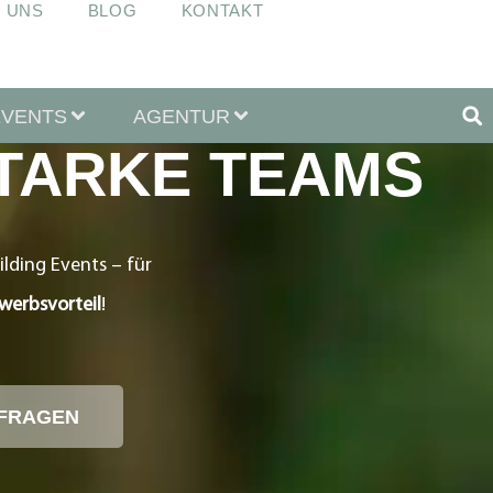
 UNS
BLOG
KONTAKT
EVENTS
AGENTUR
STARKE TEAMS
ilding Events – für
erbsvorteil
!
NFRAGEN