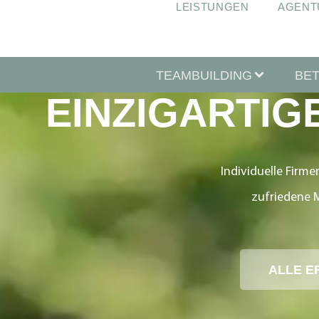
LEISTUNGEN
AGENT
TEAMBUILDING
BE
EINZIGARTIG
Individuelle Firme
zufriedene 
ALLE E