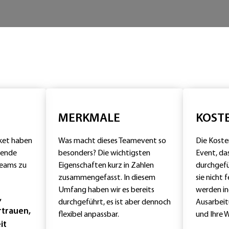
MERKMALE
KOST
aket haben
Was macht dieses Teamevent so
Die Kosten
lgende
besonders? Die wichtigsten
Event, das
Teams zu
Eigenschaften kurz in Zahlen
durchgefü
zusammengefasst. In diesem
sie nicht 
Umfang haben wir es bereits
werden ind
,
durchgeführt, es ist aber dennoch
Ausarbei
rtrauen,
flexibel anpassbar.
und Ihre 
it