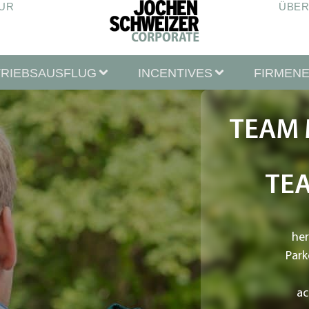
UR
ÜBER
TRIEBSAUSFLUG
INCENTIVES
FIRMEN
TEAM 
TE
her
Park
ac