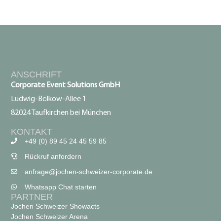
INFOS &
INSPIRATION
ANSCHRIFT
ALLGEMEINE INFOS,
Corporate Event Solutions GmbH
Ludwig-Bölkow-Allee 1
SPANNENDE CASE
82024 Taufkirchen bei München
STUDIES,
KONTAKT
+49 (0) 89 45 24 45 59 85
FIRMENEVENTS IDEEN,
Rückruf anfordern
UVM.
anfrage@jochen-schweizer-corporate.de
Whatsapp Chat starten
PARTNER
Jochen Schweizer Showacts
Jochen Schweizer Arena