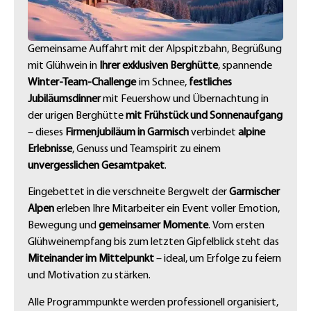
Gemeinsame Auffahrt mit der Alpspitzbahn, Begrüßung
mit Glühwein in
Ihrer exklusiven Berghütte
, spannende
Winter-Team-Challenge
im Schnee,
festliches
Jubiläumsdinner
mit Feuershow und Übernachtung in
der urigen Berghütte
mit Frühstück und Sonnenaufgang
– dieses
Firmenjubiläum in Garmisch
verbindet
alpine
Erlebnisse
, Genuss und Teamspirit zu einem
unvergesslichen Gesamtpaket
.
Eingebettet in die verschneite Bergwelt der
Garmischer
Alpen
erleben Ihre Mitarbeiter ein Event voller Emotion,
Bewegung und
gemeinsamer Momente
. Vom ersten
Glühweinempfang bis zum letzten Gipfelblick steht das
Miteinander im Mittelpunkt
– ideal, um Erfolge zu feiern
und Motivation zu stärken.
Alle Programmpunkte werden professionell organisiert,