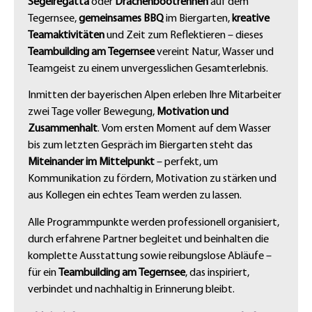
Segelregatta
oder
Drachenbootrennen
auf dem
Tegernsee,
gemeinsames BBQ
im Biergarten,
kreative
Teamaktivitäten
und Zeit zum Reflektieren – dieses
Teambuilding am Tegernsee
vereint Natur, Wasser und
Teamgeist zu einem unvergesslichen Gesamterlebnis.
Inmitten der bayerischen Alpen erleben Ihre Mitarbeiter
zwei Tage voller Bewegung,
Motivation und
Zusammenhalt
. Vom ersten Moment auf dem Wasser
bis zum letzten Gespräch im Biergarten steht das
Miteinander im Mittelpunkt
– perfekt, um
Kommunikation zu fördern, Motivation zu stärken und
aus Kollegen ein echtes Team werden zu lassen.
Alle Programmpunkte werden professionell organisiert,
durch erfahrene Partner begleitet und beinhalten die
komplette Ausstattung sowie reibungslose Abläufe –
für ein
Teambuilding am Tegernsee
, das inspiriert,
verbindet und nachhaltig in Erinnerung bleibt.