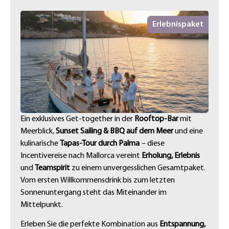
Erlebnispaket
Ein exklusives Get-together in der
Rooftop-Bar
mit
Meerblick,
Sunset Sailing & BBQ auf dem Meer
und eine
kulinarische
Tapas-Tour durch Palma
– diese
Incentivereise nach Mallorca vereint
Erholung, Erlebnis
und
Teamspirit
zu einem unvergesslichen Gesamtpaket.
Vom ersten Willkommensdrink bis zum letzten
Sonnenuntergang steht das Miteinander im
Mittelpunkt.
Erleben Sie die perfekte Kombination aus
Entspannung,