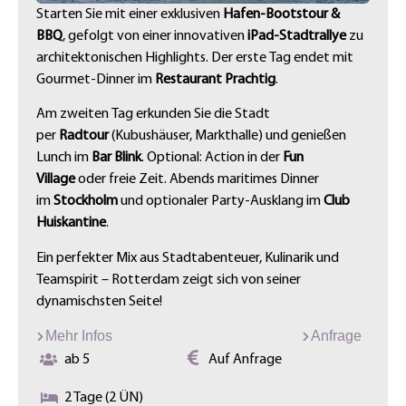
Starten Sie mit einer exklusiven
Hafen-Bootstour &
BBQ
, gefolgt von einer innovativen
iPad-Stadtrallye
zu
architektonischen Highlights. Der erste Tag endet mit
Gourmet-Dinner im
Restaurant Prachtig
.
Am zweiten Tag erkunden Sie die Stadt
per
Radtour
(Kubushäuser, Markthalle) und genießen
Lunch im
Bar Blink
. Optional: Action in der
Fun
Village
oder freie Zeit. Abends maritimes Dinner
im
Stockholm
und optionaler Party-Ausklang im
Club
Huiskantine
.
Ein perfekter Mix aus Stadtabenteuer, Kulinarik und
Teamspirit – Rotterdam zeigt sich von seiner
dynamischsten Seite!
Mehr Infos
Anfrage
ab 5
Auf Anfrage
2 Tage (2 ÜN)