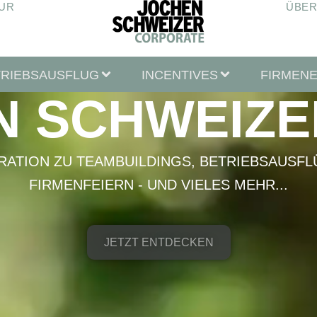
UR
ÜBER
TRIEBSAUSFLUG
INCENTIVES
FIRMEN
N SCHWEIZE
IRATION ZU TEAMBUILDINGS, BETRIEBSAUSFL
FIRMENFEIERN - UND VIELES MEHR...
JETZT ENTDECKEN