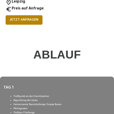
Leipzig
Preis auf Anfrage
JETZT ANFRAGEN
ABLAUF
TAG 1
Treffpunkt an der Eventlocation
Begrüßung der Gäste
Gemeinsame Teamchallenge: Escape Boxen
Mittagessen
Floßbau Challenge