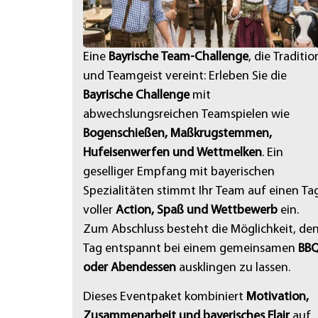
Eine
Bayrische Team-Challenge
, die Traditio
und Teamgeist vereint: Erleben Sie die
Bayrische Challenge
mit
abwechslungsreichen Teamspielen wie
Bogenschießen, Maßkrugstemmen,
Hufeisenwerfen und Wettmelken
. Ein
geselliger Empfang mit bayerischen
Spezialitäten stimmt Ihr Team auf einen Ta
voller
Action, Spaß und Wettbewerb
ein.
Zum Abschluss besteht die Möglichkeit, de
Tag entspannt bei einem gemeinsamen
BB
oder Abendessen
ausklingen zu lassen.
Dieses Eventpaket kombiniert
Motivation,
Zusammenarbeit und bayerisches Flair
auf