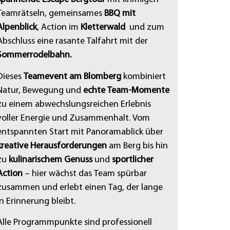
Teamrätseln, gemeinsames
BBQ mit
Alpenblick
, Action im
Kletterwald
und zum
Abschluss eine rasante Talfahrt mit der
Sommerrodelbahn.
Dieses
Teamevent am Blomberg
kombiniert
Natur, Bewegung und
echte Team-Momente
zu einem abwechslungsreichen Erlebnis
voller Energie und Zusammenhalt. Vom
entspannten Start mit Panoramablick über
kreative Herausforderungen
am Berg bis hin
zu
kulinarischem Genuss
und
sportlicher
Action
– hier wächst das Team spürbar
zusammen und erlebt einen Tag, der lange
in Erinnerung bleibt.
Alle Programmpunkte sind professionell