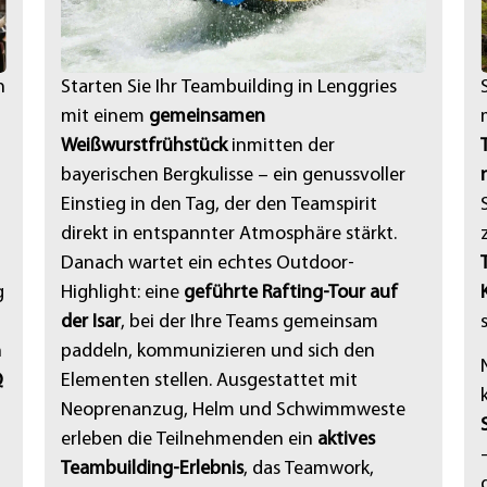
n
Starten Sie Ihr Teambuilding in Lenggries
mit einem
gemeinsamen
Weißwurstfrühstück
inmitten der
bayerischen Bergkulisse – ein genussvoller
Einstieg in den Tag, der den Teamspirit
direkt in entspannter Atmosphäre stärkt.
Danach wartet ein echtes Outdoor-
g
Highlight: eine
geführte Rafting-Tour auf
der Isar
, bei der Ihre Teams gemeinsam
n
paddeln, kommunizieren und sich den
Q
Elementen stellen. Ausgestattet mit
Neoprenanzug, Helm und Schwimmweste
erleben die Teilnehmenden ein
aktives
Teambuilding-Erlebnis
, das Teamwork,