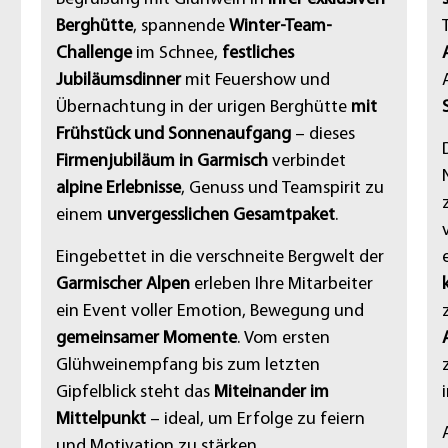
Berghütte
, spannende
Winter-Team-
Challenge
im Schnee,
festliches
Jubiläumsdinner
mit Feuershow und
Übernachtung in der urigen Berghütte
mit
Frühstück und Sonnenaufgang
– dieses
Firmenjubiläum in Garmisch
verbindet
alpine Erlebnisse
, Genuss und Teamspirit zu
einem
unvergesslichen Gesamtpaket
.
Eingebettet in die verschneite Bergwelt der
Garmischer Alpen
erleben Ihre Mitarbeiter
ein Event voller Emotion, Bewegung und
gemeinsamer Momente
. Vom ersten
Glühweinempfang bis zum letzten
Gipfelblick steht das
Miteinander im
Mittelpunkt
– ideal, um Erfolge zu feiern
und Motivation zu stärken.