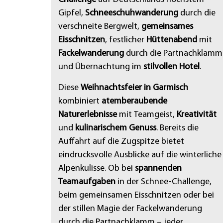
Gipfel,
Schneeschuhwanderung
durch die
verschneite Bergwelt,
gemeinsames
Eisschnitzen
, festlicher
Hüttenabend
mit
Fackelwanderung
durch die Partnachklamm
und Übernachtung im
stilvollen Hotel
.
Diese
Weihnachtsfeier in Garmisch
kombiniert
atemberaubende
Naturerlebnisse
mit Teamgeist,
Kreativität
und
kulinarischem Genuss
. Bereits die
Auffahrt auf die Zugspitze bietet
eindrucksvolle Ausblicke auf die winterliche
Alpenkulisse. Ob bei
spannenden
Teamaufgaben
in der Schnee-Challenge,
beim gemeinsamen Eisschnitzen oder bei
der stillen Magie der Fackelwanderung
durch die Partnachklamm – jeder