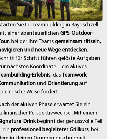
Starten Sie Ihr Teambuilding in Bayrischzell
mit einer abenteuerlichen
GPS-Outdoor-
Tour
, bei der Ihre Teams
gemeinsam rätseln,
navigieren und neue Wege entdecken
.
Schritt für Schritt führen gelöste Aufgaben
zur nächsten Koordinate – ein aktives
Teambuilding-Erlebnis
, das
Teamwork
,
Kommunikation
und
Orientierung
auf
spielerische Weise fördert.
Nach der aktiven Phase erwartet Sie ein
kulinarischer Perspektivwechsel: Mit einem
Signature-Drink
beginnt der genussvolle Teil
– ein
professionell begleiteter Grillkurs
, bei
dem in kleinen Gruppen geschnippelt,