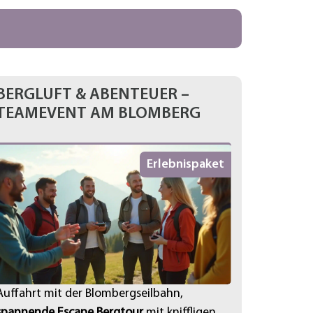
BERGLUFT & ABENTEUER –
TEAMEVENT AM BLOMBERG
Erlebnispaket
Auffahrt mit der Blombergseilbahn,
spannende Escape Bergtour
mit kniffligen