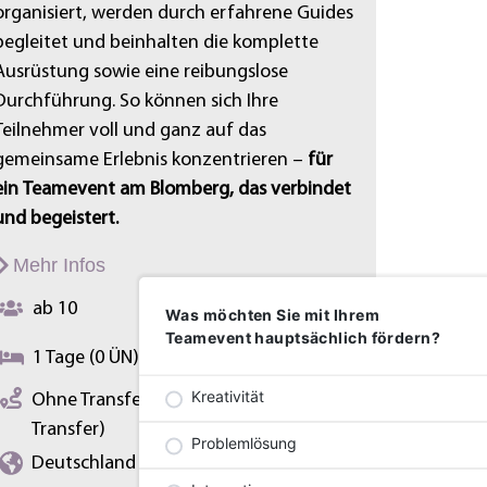
organisiert, werden durch erfahrene Guides
begleitet und beinhalten die komplette
Ausrüstung sowie eine reibungslose
Durchführung. So können sich Ihre
Teilnehmer voll und ganz auf das
gemeinsame Erlebnis konzentrieren –
für
ein Teamevent am Blomberg, das verbindet
und begeistert.
Mehr Infos
ab 10
Auf Anfrage
Was möchten Sie mit Ihrem
Teamevent hauptsächlich fördern?
1 Tage (0 ÜN)
Kreativität
Ohne Transfer (Individuell,Kein
Transfer)
Problemlösung
Deutschland (Bad Tölz)