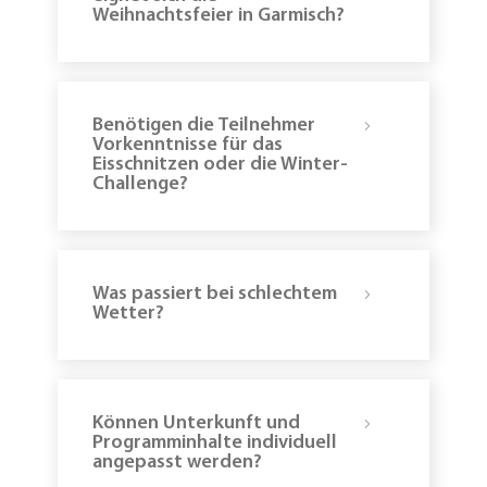
Gemeinsames
Weihnachtsfeier in Garmisch?
Mittagessen
13:00
Uhr
–
Mittagessen
Benötigen die Teilnehmer
im
Vorkenntnisse für das
Panorama-
Eisschnitzen oder die Winter-
Restaurant
Challenge?
13:30
Uhr
–
Individuelle
Was passiert bei schlechtem
Heimreise
Wetter?
15:00
Uhr
–
Schneeschuhwanderung
auf
Können Unterkunft und
der
Zugspitze
Weihnachtsfeier.
Programminhalte individuell
&
angepasst werden?
Gondelfahrt