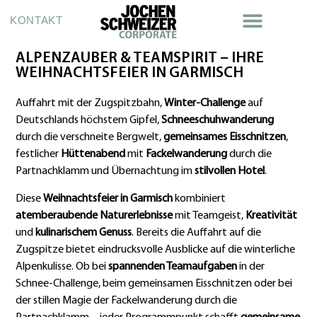
KONTAKT
ALPENZAUBER & TEAMSPIRIT – IHRE
WEIHNACHTSFEIER IN GARMISCH
Auffahrt mit der Zugspitzbahn,
Winter-Challenge
auf
Deutschlands höchstem Gipfel,
Schneeschuhwanderung
durch die verschneite Bergwelt,
gemeinsames Eisschnitzen
,
festlicher
Hüttenabend
mit
Fackelwanderung
durch die
Partnachklamm und Übernachtung im
stilvollen Hotel
.
Diese
Weihnachtsfeier in Garmisch
kombiniert
atemberaubende Naturerlebnisse
mit Teamgeist,
Kreativität
und
kulinarischem Genuss
. Bereits die Auffahrt auf die
Zugspitze bietet eindrucksvolle Ausblicke auf die winterliche
Alpenkulisse. Ob bei
spannenden Teamaufgaben
in der
Schnee-Challenge, beim gemeinsamen Eisschnitzen oder bei
der stillen Magie der Fackelwanderung durch die