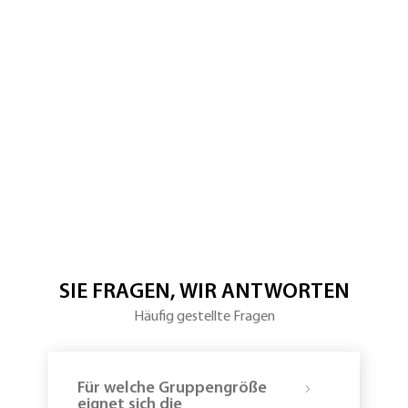
Zugspitzbahn
10:00
Uhr
–
Teamaktivität:
Eisschnitzen
11:00
Uhr
–
Winter-
Challenge
auf
der
Zugspitze
SIE FRAGEN, WIR ANTWORTEN
Häufig gestellte Fragen
12:00
Uhr
Für welche Gruppengröße
–
eignet sich die