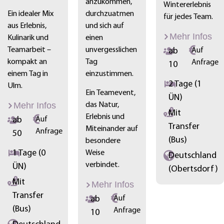
anzukommen,
Wintererlebnis
Ein idealer Mix
durchzuatmen
für jedes Team.
aus Erlebnis,
und sich auf
Mehr Infos
Kulinarik und
einen
Teamarbeit –
unvergesslichen
ab
Auf
kompakt an
Tag
Anfrage
10
einem Tag in
einzustimmen.
2 Tage (1
Ulm.
Ein Teamevent,
ÜN)
Mehr Infos
das Natur,
Mit
Erlebnis und
ab
Auf
Transfer
Miteinander auf
Anfrage
50
(Bus)
besondere
1 Tage (0
Weise
Deutschland
verbindet.
ÜN)
(Obertsdorf)
Mit
Mehr Infos
Transfer
ab
Auf
(Bus)
Anfrage
10