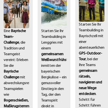
Starten Sie Ihr
Teambuilding in
Eine
Bayrische
Starten Sie Ihr
Bayrischzell mit
Team-
Teambuilding in
einer
Challenge
, die
Lenggries mit
abenteuerlichen
Tradition und
einem
GPS-Outdoor-
Teamgeist
gemeinsamen
Tour
, bei der
vereint: Erleben
Weißwurstfrühstück
Ihre Teams
Sie die
inmitten der
gemeinsam
Bayrische
bayerischen
rätseln,
Challenge
mit
Bergkulisse – ein
navigieren und
abwechslungsreichen
genussvoller
neue Wege
Teamspielen
Einstieg in den
entdecken
.
wie
Tag, der den
Schritt für
Bogenschießen,
Teamspirit
Schritt führen
Maßkrugstemmen,
direkt in