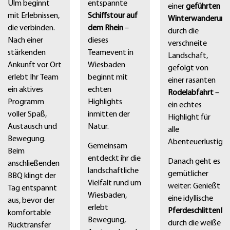
Ulm beginnt
entspannte
einer
geführten
mit Erlebnissen,
Schiffstour auf
Winterwanderung
die verbinden.
dem Rhein
–
durch die
Nach einer
dieses
verschneite
stärkenden
Teamevent in
Landschaft,
Ankunft vor Ort
Wiesbaden
gefolgt von
erlebt Ihr Team
beginnt mit
einer rasanten
ein aktives
echten
Rodelabfahrt
–
Programm
Highlights
ein echtes
voller Spaß,
inmitten der
Highlight für
Austausch und
Natur.
alle
Bewegung.
Abenteuerlustigen
Gemeinsam
Beim
entdeckt ihr die
Danach geht es
anschließenden
landschaftliche
gemütlicher
BBQ klingt der
Vielfalt rund um
weiter: Genießt
Tag entspannt
Wiesbaden,
eine idyllische
aus, bevor der
erlebt
Pferdeschlittenfa
komfortable
Bewegung,
durch die weiße
Rücktransfer