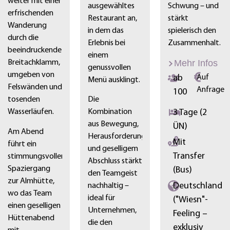
weiter mit einer
ausgewähltes
Schwung – und
erfrischenden
Restaurant an,
stärkt
Wanderung
in dem das
spielerisch den
durch die
Erlebnis bei
Zusammenhalt.
beeindruckende
einem
Mehr Infos
Breitachklamm,
genussvollen
umgeben von
ab
Auf
Menü ausklingt.
Felswänden und
Anfrage
100
tosenden
Die
3 Tage (2
Wasserläufen.
Kombination
aus Bewegung,
ÜN)
Am Abend
Herausforderung
Mit
führt ein
und geselligem
Transfer
stimmungsvoller
Abschluss stärkt
Spaziergang
(Bus)
den Teamgeist
zur Almhütte,
Deutschland
nachhaltig –
wo das Team
ideal für
("Wiesn"-
einen geselligen
Unternehmen,
Feeling –
Hüttenabend
die den
exklusiv