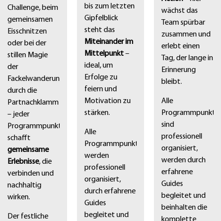
bis zum letzten
Challenge, beim
wächst das
Gipfelblick
gemeinsamen
Team spürbar
steht das
Eisschnitzen
zusammen und
Miteinander im
oder bei der
erlebt einen
Mittelpunkt
–
stillen Magie
Tag, der lange in
ideal, um
der
Erinnerung
Erfolge zu
Fackelwanderung
bleibt.
feiern und
durch die
Alle
Motivation zu
Partnachklamm
Programmpunkte
stärken.
– jeder
sind
Programmpunkt
Alle
professionell
schafft
Programmpunkte
organisiert,
gemeinsame
werden
werden durch
Erlebnisse
, die
professionell
erfahrene
verbinden und
organisiert,
Guides
nachhaltig
durch erfahrene
begleitet und
wirken.
Guides
beinhalten die
begleitet und
Der festliche
komplette