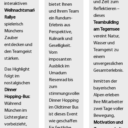
und Zeit zum
interaktiven
bietet Ihnen
Reflektieren –
Weihnachtsmarkt-
und Ihrem Team
dieses
Rallye
ein Rundum-
Teambuilding
spielerisch
Erlebnis aus
am Tegernsee
Münchens
Perspektive,
vereint Natur,
Zauber
Kulinarik und
Wasser und
entdecken und
Geselligkeit.
Teamgeist zu
den Teamgeist
Vom
einem
stärken.
imposanten
unvergesslichen
Ausblick im
Das Highlight
Gesamterlebnis.
Umadum
folgt im
Riesenrad bis
Inmitten der
nostalgischen
zum
bayerischen
Dinner
stimmungsvollen
Alpen erleben
Hopping-Bus:
Dinner Hopping
Ihre Mitarbeiter
Während
im Oldtimer Bus
zwei Tage voller
München im
ist dieses Event
Bewegung,
Lichterglanz
wie geschaffen
Motivation und
vorbeizieht,
für festliche