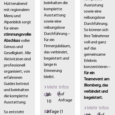
beinhalten die
Hüttenabend
Ausrüstung
komplette
mit regionalem
sowie eine
Ausstattung
Menü und
reibungslose
sowie eine
Alpenblick sorgt
Durchführung.
reibungslose
für einen
So können sich
Durchführung –
stimmungsvollen
Ihre Teilnehmer
für ein
Abschluss
voller
voll und ganz
Firmenjubiläum,
Genuss und
auf das
das verbindet,
Geselligkeit. Alle
gemeinsame
begeistert und
Aktivitäten sind
Erlebnis
lange in
professionell
konzentrieren –
Erinnerung
organisiert, von
für ein
bleibt.
erfahrenen
Teamevent am
Guides betreut
Blomberg, das
Mehr Infos
und beinhalten
verbindet und
ab
Auf
die komplette
begeistert.
Anfrage
10
Ausstattung.
Mehr Infos
2 Tage (1
So entsteht