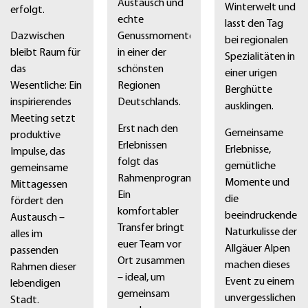
Austausch und
Winterwelt und
erfolgt.
echte
lasst den Tag
Dazwischen
Genussmomente
bei regionalen
bleibt Raum für
in einer der
Spezialitäten in
das
schönsten
einer urigen
Wesentliche: Ein
Regionen
Berghütte
inspirierendes
Deutschlands.
ausklingen.
Meeting setzt
Erst nach den
Gemeinsame
produktive
Erlebnissen
Erlebnisse,
Impulse, das
folgt das
gemütliche
gemeinsame
Rahmenprogramm:
Momente und
Mittagessen
Ein
die
fördert den
komfortabler
beeindruckende
Austausch –
Transfer bringt
Naturkulisse der
alles im
euer Team vor
Allgäuer Alpen
passenden
Ort zusammen
machen dieses
Rahmen dieser
– ideal, um
Event zu einem
lebendigen
gemeinsam
unvergesslichen
Stadt.