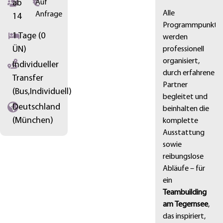
ab
Auf
Alle
Anfrage
14
Programmpunkte
1 Tage (0
werden
ÜN)
professionell
organisiert,
Individueller
durch erfahrene
Transfer
Partner
(Bus,Individuell)
begleitet und
Deutschland
beinhalten die
(München)
komplette
Ausstattung
sowie
reibungslose
Abläufe – für
ein
Teambuilding
am Tegernsee
,
das inspiriert,