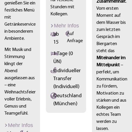
Zusammenhalt
.
genießen Sie ein
Stunden mit
Vom ersten
festliches Menü
Kollegen.
Moment auf
mit
dem Wasser bis
Getränkeservice
Mehr Infos
zum letzten
in besonderem
ab
Auf
Gespräch im
Ambiente.
Anfrage
15
Biergarten
Mit Musik und
steht das
1 Tage (0
Stimmung
Miteinander im
ÜN)
klingt der
Mittelpunkt
–
Individueller
Abend
perfekt, um
ausgelassen aus
Transfer
Kommunikation
– eine
zu fördern,
(Individuell)
Weihnachtsfeier
Motivation zu
Deutschland
voller Erlebnis,
stärken und aus
(München)
Genuss und
Kollegen ein
Teamgefühl.
echtes Team
werden zu
Mehr Infos
lassen.