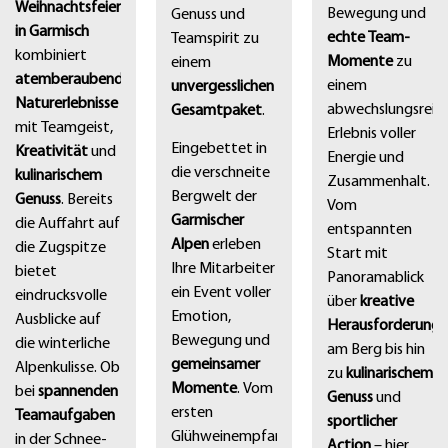
Weihnachtsfeier
Bewegung und
Genuss und
in Garmisch
echte Team-
Teamspirit zu
kombiniert
Momente
zu
einem
atemberaubende
einem
unvergesslichen
Naturerlebnisse
abwechslungsreic
Gesamtpaket
.
mit Teamgeist,
Erlebnis voller
Eingebettet in
Kreativität
und
Energie und
die verschneite
kulinarischem
Zusammenhalt.
Bergwelt der
Genuss
. Bereits
Vom
Garmischer
die Auffahrt auf
entspannten
Alpen
erleben
die Zugspitze
Start mit
Ihre Mitarbeiter
bietet
Panoramablick
ein Event voller
eindrucksvolle
über
kreative
Emotion,
Ausblicke auf
Herausforderung
Bewegung und
die winterliche
am Berg bis hin
gemeinsamer
Alpenkulisse. Ob
zu
kulinarischem
Momente
. Vom
bei
spannenden
Genuss
und
ersten
Teamaufgaben
sportlicher
Glühweinempfang
in der Schnee-
Action
– hier