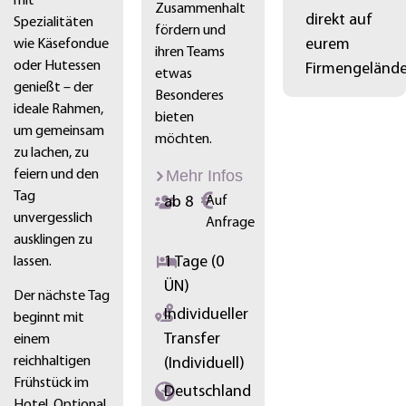
mit
Zusammenhalt
direkt auf
Spezialitäten
fördern und
eurem
wie Käsefondue
ihren Teams
oder Hutessen
Firmengelände
etwas
genießt – der
Besonderes
ideale Rahmen,
bieten
um gemeinsam
möchten.
zu lachen, zu
Mehr Infos
feiern und den
Tag
ab 8
Auf
unvergesslich
Anfrage
ausklingen zu
1 Tage (0
lassen.
ÜN)
Der nächste Tag
Individueller
beginnt mit
Transfer
einem
reichhaltigen
(Individuell)
Frühstück im
Deutschland
Hotel. Optional