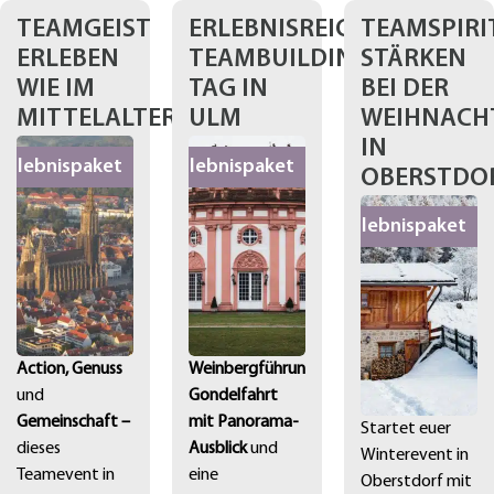
TEAMGEIST
ERLEBNISREICHER
TEAMSPIRI
ERLEBEN
TEAMBUILDING-
STÄRKEN
WIE IM
TAG IN
BEI DER
MITTELALTER
ULM
WEIHNACHT
IN
Erlebnispaket
Erlebnispaket
OBERSTDO
Erlebnispaket
Action, Genuss
Weinbergführung,
und
Gondelfahrt
Gemeinschaft –
mit Panorama-
Startet euer
dieses
Ausblick
und
Winterevent in
Teamevent in
eine
Oberstdorf mit