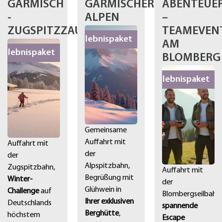
GARMISCH
GARMISCHER
ABENTEUE
-
ALPEN
–
ZUGSPITZZAUBER
TEAMEVEN
Erlebnispaket
AM
Erlebnispaket
BLOMBERG
Erlebnispaket
Gemeinsame
Auffahrt mit
Auffahrt mit
der
der
Alpspitzbahn,
Zugspitzbahn,
Auffahrt mit
Begrüßung mit
Winter-
der
Glühwein in
Challenge
auf
Blombergseilbahn,
Ihrer exklusiven
Deutschlands
spannende
Berghütte
,
höchstem
Escape