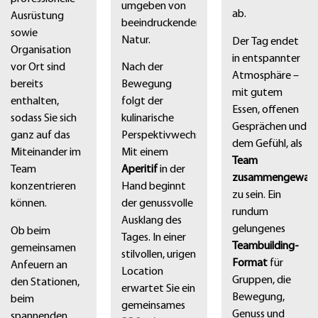
umgeben von
ab.
Ausrüstung
beeindruckender
sowie
Natur.
Der Tag endet
Organisation
in entspannter
vor Ort sind
Nach der
Atmosphäre –
bereits
Bewegung
mit gutem
enthalten,
folgt der
Essen, offenen
sodass Sie sich
kulinarische
Gesprächen und
ganz auf das
Perspektivwechsel:
dem Gefühl, als
Miteinander im
Mit einem
Team
Team
Aperitif
in der
zusammengewach
konzentrieren
Hand beginnt
zu sein. Ein
können.
der genussvolle
rundum
Ausklang des
gelungenes
Ob beim
Tages. In einer
Teambuilding-
gemeinsamen
stilvollen, urigen
Format
für
Anfeuern an
Location
Gruppen, die
den Stationen,
erwartet Sie ein
Bewegung,
beim
gemeinsames
Genuss und
spannenden