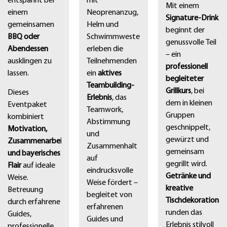
entspannt bei
mit
Mit einem
einem
Neoprenanzug,
Signature-Drink
gemeinsamen
Helm und
beginnt der
BBQ oder
Schwimmweste
genussvolle Teil
Abendessen
erleben die
– ein
ausklingen zu
Teilnehmenden
professionell
lassen.
ein
aktives
begleiteter
Teambuilding-
Grillkurs
, bei
Dieses
Erlebnis
, das
dem in kleinen
Eventpaket
Teamwork,
Gruppen
kombiniert
Abstimmung
geschnippelt,
Motivation,
und
gewürzt und
Zusammenarbeit
Zusammenhalt
gemeinsam
und bayerisches
auf
gegrillt wird.
Flair
auf ideale
eindrucksvolle
Getränke und
Weise.
Weise fördert –
kreative
Betreuung
begleitet von
Tischdekoration
durch erfahrene
erfahrenen
runden das
Guides,
Guides und
Erlebnis stilvoll
professionelle