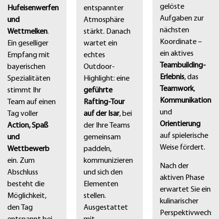
gelöste
Hufeisenwerfen
entspannter
Aufgaben zur
und
Atmosphäre
nächsten
Wettmelken
.
stärkt. Danach
Koordinate –
Ein geselliger
wartet ein
ein aktives
Empfang mit
echtes
Teambuilding-
bayerischen
Outdoor-
Erlebnis
, das
Spezialitäten
Highlight: eine
Teamwork
,
stimmt Ihr
geführte
Kommunikation
Team auf einen
Rafting-Tour
und
Tag voller
auf der Isar
, bei
Orientierung
Action, Spaß
der Ihre Teams
auf spielerische
und
gemeinsam
Weise fördert.
Wettbewerb
paddeln,
ein. Zum
kommunizieren
Nach der
Abschluss
und sich den
aktiven Phase
besteht die
Elementen
erwartet Sie ein
Möglichkeit,
stellen.
kulinarischer
den Tag
Ausgestattet
Perspektivwechsel