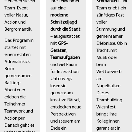
–
erleben Sie ein
Ihre Teilnehmer
Schmankerl
– Ihr
Team-Event
auf eine
Team erlebt ein
voller Natur,
moderne
zünftiges Fest
Action und
Schnitzeljagd
voller
Bergromantik.
durch die Stadt
Stimmung und
– ausgestattet
gemeinsamer
Das Programm
mit
GPS-
Erlebnisse. Ob in
startet mit
Geräten,
Tracht, mit
einem echten
Teamaufgaben
Musik oder
Adrenalinkick:
und viel Raum
beim
Beim
für Interaktion.
Wettbewerb
gemeinsamen
Unterwegs
am
Rafting-
lösen sie
Nagelbalken:
Abenteuer
gemeinsam
Dieses
erleben die
kreative Rätsel,
Teambuilding-
Teilnehmer
entdecken neue
Wiesnfest
Teamwork und
Perspektiven
bringt Ihre
Action pur.
und steuern am
Kolleg:innen
Danach geht es
Ende ein
garantiert in