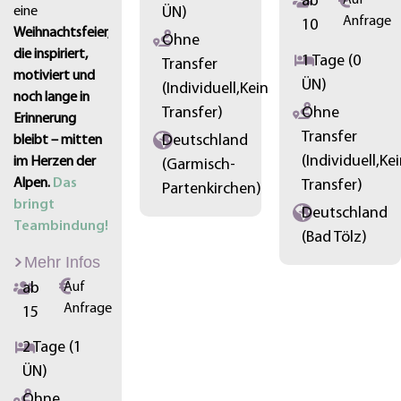
ab
Auf
ÜN)
eine
Anfrage
10
Weihnachtsfeier,
Ohne
die inspiriert,
1 Tage (0
Transfer
motiviert und
ÜN)
(Individuell,Kein
noch lange in
Transfer)
Ohne
Erinnerung
Transfer
Deutschland
bleibt – mitten
(Individuell,Ke
im Herzen der
(Garmisch-
Alpen.
Das
Transfer)
Partenkirchen)
bringt
Deutschland
Teambindung!
(Bad Tölz)
Mehr Infos
ab
Auf
Anfrage
15
2 Tage (1
ÜN)
Ohne