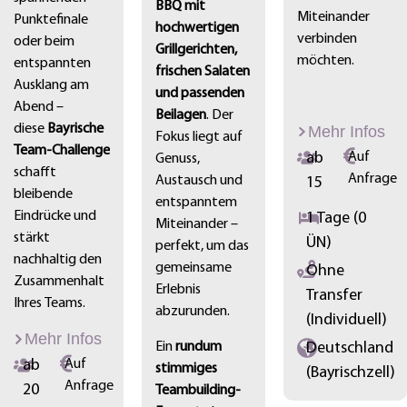
BBQ mit
Miteinander
Punktefinale
hochwertigen
verbinden
oder beim
Grillgerichten,
möchten.
entspannten
frischen Salaten
Ausklang am
und passenden
Abend –
Beilagen
. Der
diese
Bayrische
Mehr Infos
Fokus liegt auf
Team-Challenge
ab
Auf
Genuss,
schafft
Anfrage
Austausch und
15
bleibende
entspanntem
Eindrücke und
1 Tage (0
Miteinander –
stärkt
ÜN)
perfekt, um das
nachhaltig den
gemeinsame
Ohne
Zusammenhalt
Erlebnis
Transfer
Ihres Teams.
abzurunden.
(Individuell)
Mehr Infos
Ein
rundum
Deutschland
ab
Auf
stimmiges
(Bayrischzell)
Anfrage
20
Teambuilding-