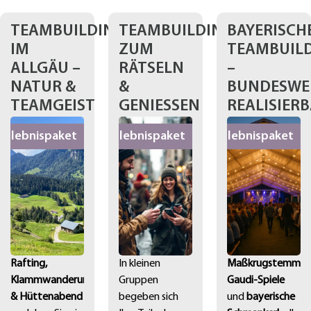
TEAMBUILDING
TEAMBUILDING
BAYERISCH
IM
ZUM
TEAMBUIL
ALLGÄU –
RÄTSELN
–
NATUR &
&
BUNDESWE
TEAMGEIST
GENIESSEN
REALISIER
Erlebnispaket
Erlebnispaket
Erlebnispaket
Rafting,
In kleinen
Maßkrugstemmen
Klammwanderung
Gruppen
Gaudi-Spiele
& Hüttenabend
begeben sich
und
bayerische