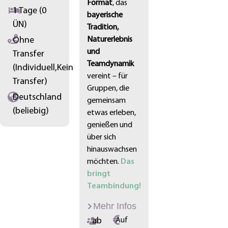
Format
, das
1 Tage (0
bayerische
ÜN)
Tradition,
Ohne
Naturerlebnis
und
Transfer
Teamdynamik
(Individuell,Kein
vereint – für
Transfer)
Gruppen, die
Deutschland
gemeinsam
(beliebig)
etwas erleben,
genießen und
über sich
hinauswachsen
möchten.
Das
bringt
Teambindung!
Mehr Infos
ab
Auf