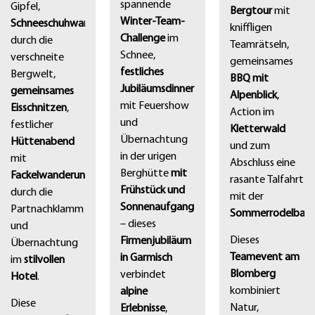
spannende
Gipfel,
Bergtour
mit
Winter-Team-
Schneeschuhwanderung
kniffligen
Challenge
im
durch die
Teamrätseln,
Schnee,
verschneite
gemeinsames
festliches
Bergwelt,
BBQ mit
Jubiläumsdinner
gemeinsames
Alpenblick
,
mit Feuershow
Eisschnitzen
,
Action im
und
festlicher
Kletterwald
Übernachtung
Hüttenabend
und zum
in der urigen
mit
Abschluss eine
Berghütte
mit
Fackelwanderung
rasante Talfahrt
Frühstück und
durch die
mit der
Sonnenaufgang
Partnachklamm
Sommerrodelbahn
– dieses
und
Dieses
Firmenjubiläum
Übernachtung
Teamevent am
in Garmisch
im
stilvollen
Blomberg
verbindet
Hotel
.
kombiniert
alpine
Diese
Natur,
Erlebnisse
,