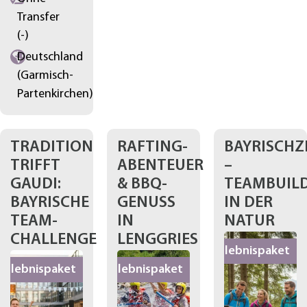
Transfer
(-)
Deutschland
(Garmisch-
Partenkirchen)
TRADITION
RAFTING-
BAYRISCHZ
TRIFFT
ABENTEUER
–
GAUDI:
& BBQ-
TEAMBUIL
BAYRISCHE
GENUSS
IN DER
TEAM-
IN
NATUR
CHALLENGE
LENGGRIES
Erlebnispaket
Erlebnispaket
Erlebnispaket