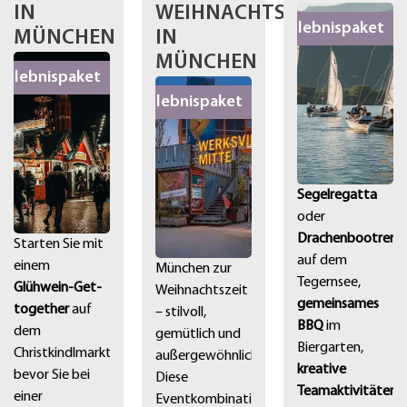
IN
WEIHNACHTSFEIER
Erlebnispaket
MÜNCHEN
IN
MÜNCHEN
Erlebnispaket
Erlebnispaket
Segelregatta
oder
Drachenbootrenn
Starten Sie mit
auf dem
einem
München zur
Tegernsee,
Glühwein-Get-
Weihnachtszeit
gemeinsames
together
auf
– stilvoll,
BBQ
im
dem
gemütlich und
Biergarten,
Christkindlmarkt,
außergewöhnlich.
kreative
bevor Sie bei
Diese
Teamaktivitäten
einer
Eventkombination