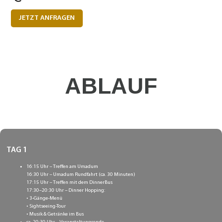
JETZT ANFRAGEN
ABLAUF
TAG 1
16:15 Uhr – Treffen am Umadum
16:30 Uhr – Umadum Rundfahrt (ca. 30 Minuten)
17:15 Uhr – Treffen mit dem DinnerBus
17:30–20:30 Uhr – Dinner Hopping:
• 3-Gänge-Menü
• Sightseeing-Tour
• Musik & Getränke im Bus