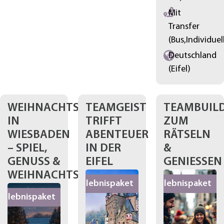
Mit
Transfer
(Bus,Individuel
Deutschland
(Eifel)
WEIHNACHTSFEIER
TEAMGEIST
TEAMBUIL
IN
TRIFFT
ZUM
WIESBADEN
ABENTEUER
RÄTSELN
– SPIEL,
IN DER
&
GENUSS &
EIFEL
GENIESSEN
WEIHNACHTSZAUBER
Erlebnispaket
Erlebnispaket
Erlebnispaket