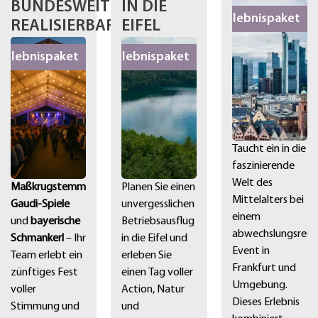
BUNDESWEIT
IN DIE
Erlebnispaket
REALISIERBAR
EIFEL
Erlebnispaket
Erlebnispaket
Taucht ein in die
faszinierende
Welt des
Maßkrugstemmen,
Planen Sie einen
Mittelalters bei
Gaudi-Spiele
unvergesslichen
einem
und
bayerische
Betriebsausflug
abwechslungsreic
Schmankerl
– Ihr
in die Eifel und
Event in
Team erlebt ein
erleben Sie
Frankfurt und
zünftiges Fest
einen Tag voller
Umgebung.
voller
Action, Natur
Dieses Erlebnis
Stimmung und
und