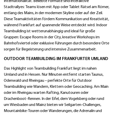
Internationalität. Beliebte Formate sind interaktive
Stadtrallyes: Teams lösen mit App oder Tablet Rätsel am Römer,
entlang des Mains, in der modernen Skyline oder auf der Zeil.
Diese Teamaktivitäten fördern Kommunikation und Kreativität,
während Frankfurt auf spannende Weise entdeckt wird. Indoor
Teambuilding ist wetterunabhängig und ideal für große
Gruppen: Escape Rooms in der City, kreative Workshops im
Bahnhofsviertel oder exklusive Führungen durch besondere Orte
sorgen für Begeisterung und intensive Zusammenarbeit.
OUTDOOR TEAMBUILDING IM FRANKFURTER UMLAND
Das Highlight von Teambuilding Frankfurt liegt im nahen
Umland und in Hessen. Nur Minuten entfernt starten Taunus,
Odenwald und Rheingau – perfekte Orte für Outdoor
Teambuilding wie Wandern, Klettern oder Geocaching. Am Main
oder im Rheingau warten Rafting, Kanutouren oder
Drachenboot-Rennen. In der Eifel, dem Vogelsberg oder rund
um Wiesbaden und Mainz bieten wir Seilgarten-Challenges,
Mountainbike-Touren oder Wanderungen, die Adrenalin und