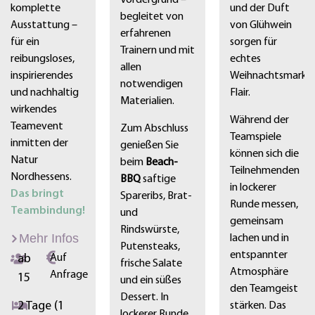
Vordergrund –
komplette
und der Duft
begleitet von
Ausstattung –
von Glühwein
erfahrenen
für ein
sorgen für
Trainern und mit
reibungsloses,
echtes
allen
inspirierendes
Weihnachtsmarkt
notwendigen
und nachhaltig
Flair.
Materialien.
wirkendes
Während der
Teamevent
Zum Abschluss
Teamspiele
inmitten der
genießen Sie
können sich die
Natur
beim
Beach-
Teilnehmenden
Nordhessens.
BBQ
saftige
in lockerer
Das bringt
Spareribs, Brat-
Runde messen,
Teambindung!
und
gemeinsam
Rindswürste,
Mehr Infos
lachen und in
Putensteaks,
entspannter
ab
Auf
frische Salate
Atmosphäre
Anfrage
15
und ein süßes
den Teamgeist
Dessert. In
2 Tage (1
stärken. Das
lockerer Runde