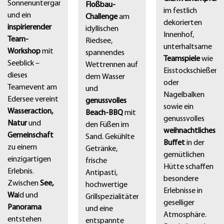
Sonnenuntergang
Floßbau-
im festlich
und ein
Challenge
am
dekorierten
inspirierender
idyllischen
Innenhof,
Team-
Riedsee,
unterhaltsame
Workshop
mit
spannendes
Teamspiele
wie
Seeblick –
Wettrennen auf
Eisstockschießen
dieses
dem Wasser
oder
Teamevent am
und
Nagelbalken
Edersee vereint
genussvolles
sowie ein
Wasseraction,
Beach-BBQ
mit
genussvolles
Natur
und
den Füßen im
weihnachtliches
Gemeinschaft
Sand. Gekühlte
Buffet
in der
zu einem
Getränke,
gemütlichen
einzigartigen
frische
Hütte schaffen
Erlebnis.
Antipasti,
besondere
Zwischen
See,
hochwertige
Erlebnisse in
Wa
ld und
Grillspezialitäten
geselliger
Panorama
und eine
Atmosphäre.
entstehen
entspannte