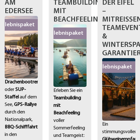
AM
TEAMBUILDING
DER EIFEL
EDERSEE
MIT
–
BEACHFEELING
MITREISSEN
Erlebnispaket
EAMEVENT 
Erlebnispaket
W
INTERSPASS
RANTIERT
Erlebnispaket
Drachenbootrennen
oder
SUP-
Erleben Sie ein
Staffel
auf dem
Teambuilding
See,
GPS-Rallye
mit
durch den
Beachfeeling
Nationalpark,
voller
Ein
BBQ-Schifffahrt
Sommerfeeling
stimmungsvoller
in den
und Teamgeist:
Glühweinempfang