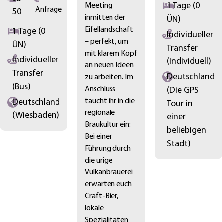
1 Tage (0
Meeting
Anfrage
50
inmitten der
ÜN)
Eifellandschaft
1 Tage (0
Individueller
– perfekt, um
ÜN)
Transfer
mit klarem Kopf
Individueller
(Individuell)
an neuen Ideen
Transfer
Deutschland
zu arbeiten. Im
(Bus)
Anschluss
(Die GPS
taucht ihr in die
Deutschland
Tour in
regionale
(Wiesbaden)
einer
Braukultur ein:
beliebigen
Bei einer
Stadt)
Führung durch
die urige
Vulkanbrauerei
erwarten euch
Craft-Bier,
lokale
Spezialitäten