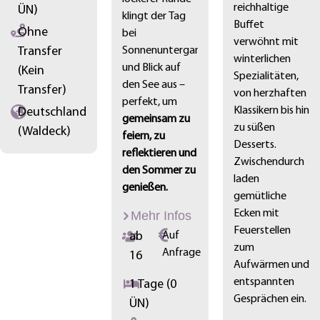
reichhaltige
ÜN)
klingt der Tag
Buffet
Ohne
bei
verwöhnt mit
Transfer
Sonnenuntergang
winterlichen
und Blick auf
(Kein
Spezialitäten,
den See aus –
Transfer)
von herzhaften
perfekt, um
Klassikern bis hin
Deutschland
gemeinsam zu
zu süßen
(Waldeck)
feiern, zu
Desserts.
reflektieren und
Zwischendurch
den Sommer zu
laden
genießen.
gemütliche
Ecken mit
Mehr Infos
Feuerstellen
ab
Auf
zum
Anfrage
16
Aufwärmen und
entspannten
1 Tage (0
Gesprächen ein.
ÜN)