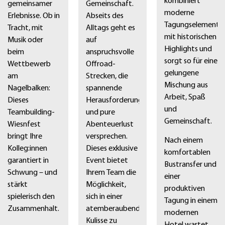
kombiniert
gemeinsamer
Gemeinschaft.
moderne
Erlebnisse. Ob in
Abseits des
Tagungselemente
Tracht, mit
Alltags geht es
mit historischen
Musik oder
auf
Highlights und
beim
anspruchsvolle
sorgt so für eine
Wettbewerb
Offroad-
gelungene
am
Strecken, die
Mischung aus
Nagelbalken:
spannende
Arbeit, Spaß
Dieses
Herausforderungen
und
Teambuilding-
und pure
Gemeinschaft.
Wiesnfest
Abenteuerlust
bringt Ihre
versprechen.
Nach einem
Kolleg:innen
Dieses exklusive
komfortablen
garantiert in
Event bietet
Bustransfer und
Schwung – und
Ihrem Team die
einer
stärkt
Möglichkeit,
produktiven
spielerisch den
sich in einer
Tagung in einem
Zusammenhalt.
atemberaubenden
modernen
Kulisse zu