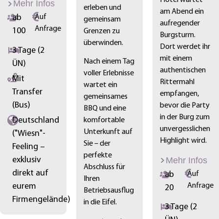
Hotel wartet
Mehr Infos
erleben und
am Abend ein
ab
Auf
gemeinsam
aufregender
Anfrage
100
Grenzen zu
Burgsturm.
überwinden.
Dort werdet ihr
3 Tage (2
mit einem
Nach einem Tag
ÜN)
authentischen
voller Erlebnisse
Mit
Rittermahl
wartet ein
Transfer
empfangen,
gemeinsames
(Bus)
bevor die Party
BBQ und eine
in der Burg zum
Deutschland
komfortable
unvergesslichen
Unterkunft auf
("Wiesn"-
Highlight wird.
Sie – der
Feeling –
perfekte
exklusiv
Mehr Infos
Abschluss für
direkt auf
ab
Auf
Ihren
eurem
Anfrage
20
Betriebsausflug
Firmengelände)
in die Eifel.
3 Tage (2