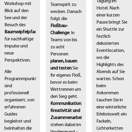
Tagung im
Workshop mit
Teamspirit zu
Hotel. Nach
Blick auf den
wecken. Danach
einer kurzen
See und der
folgt die
Pause bringt Sie
Besuch des
Floßbau-
ein Shuttle zur
Baumwipfelpfads
Challenge
: In
festlich
für nachhaltige
Teams von bis
dekorierten
Impulse und
zu acht
Eventlocation,
neue
Personen
wo die
Perspektiven.
planen, bauen
Highlights des
und testen
Sie
Alle
Abends auf Sie
Ihr eigenes Floß,
Programmpunkte
warten. Schon
bevor es beim
sind
beim
Wettrennen um
professionell
Ankommen
den Sieg geht.
organisiert, von
tauchen Sie in
Kommunikation,
erfahrenen
eine winterliche
Kreativität und
Guides
Erlebniswelt ein:
Zusammenarbeit
begleitet und
Fackeln,
stehen dabei im
beinhalten die
Lichterketten