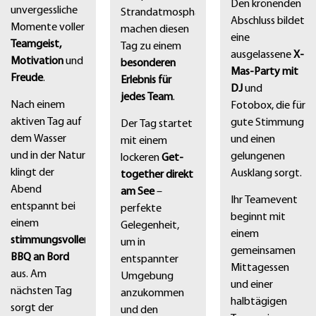
Den krönenden
unvergessliche
Strandatmosphäre
Abschluss bildet
Momente voller
machen diesen
eine
Teamgeist,
Tag zu einem
ausgelassene
X-
Motivation
und
besonderen
Mas-Party mit
Freude
.
Erlebnis für
DJ
und
jedes Team
.
Nach einem
Fotobox, die für
aktiven Tag auf
gute Stimmung
Der Tag startet
dem Wasser
und einen
mit einem
und in der Natur
gelungenen
lockeren
Get-
klingt der
Ausklang sorgt.
together direkt
Abend
am See
–
Ihr Teamevent
entspannt bei
perfekte
beginnt mit
einem
Gelegenheit,
einem
stimmungsvollen
um in
gemeinsamen
BBQ an Bord
entspannter
Mittagessen
aus. Am
Umgebung
und einer
nächsten Tag
anzukommen
halbtägigen
sorgt der
und den