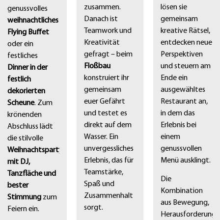
zusammen.
lösen sie
genussvolles
Danach ist
gemeinsam
weihnachtliches
Teamwork und
kreative Rätsel,
Flying Buffet
Kreativität
entdecken neue
oder ein
gefragt – beim
Perspektiven
festliches
Floßbau
und steuern am
Dinner in der
konstruiert ihr
Ende ein
festlich
gemeinsam
ausgewähltes
dekorierten
euer Gefährt
Restaurant an,
Scheune
. Zum
und testet es
in dem das
krönenden
direkt auf dem
Erlebnis bei
Abschluss lädt
Wasser. Ein
einem
die stilvolle
unvergessliches
genussvollen
Weihnachtsparty
Erlebnis, das für
Menü ausklingt.
mit DJ,
Teamstärke,
Tanzfläche und
Die
Spaß und
bester
Kombination
Zusammenhalt
Stimmung
zum
aus Bewegung,
sorgt.
Feiern ein.
Herausforderung