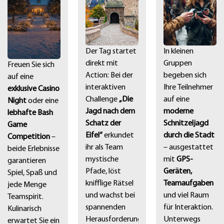
Der Tag startet
In kleinen
direkt mit
Gruppen
Freuen Sie sich
Action: Bei der
begeben sich
auf eine
interaktiven
Ihre Teilnehmer
exklusive Casino
Challenge
„Die
auf eine
Night
oder eine
Jagd nach dem
moderne
lebhafte Bash
Schatz der
Schnitzeljagd
Game
Eifel“
erkundet
durch die Stadt
Competition
–
ihr als Team
– ausgestattet
beide Erlebnisse
mystische
mit
GPS-
garantieren
Pfade, löst
Geräten,
Spiel, Spaß und
knifflige Rätsel
Teamaufgaben
jede Menge
und wachst bei
und viel Raum
Teamspirit.
spannenden
für Interaktion.
Kulinarisch
Herausforderungen
Unterwegs
erwartet Sie ein