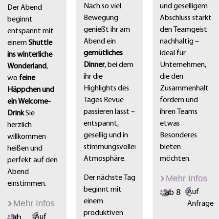
Nach so viel
und geselligem
Der Abend
Bewegung
Abschluss stärkt
beginnt
genießt ihr am
den Teamgeist
entspannt mit
Abend ein
nachhaltig –
einem
Shuttle
gemütliches
ideal für
ins winterliche
Dinner
, bei dem
Unternehmen,
Wonderland
,
ihr die
die den
wo
feine
Highlights des
Zusammenhalt
Häppchen und
Tages Revue
fördern und
ein Welcome-
passieren lasst –
ihren Teams
Drink
Sie
entspannt,
etwas
herzlich
gesellig und in
Besonderes
willkommen
stimmungsvoller
bieten
heißen und
Atmosphäre.
möchten.
perfekt auf den
Abend
Mehr Infos
Der nächste Tag
einstimmen.
beginnt mit
ab 8
Auf
einem
Mehr Infos
Anfrage
produktiven
ab
Auf