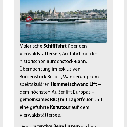
Malerische
Schifffahrt
über den
Vierwaldstättersee, Auffahrt mit der
historischen Bürgenstock-Bahn,
Übernachtung im exklusiven
Bürgenstock Resort, Wanderung zum
spektakulären
Hammetschwand Lift
–
dem höchsten Außenlift Europas –,
gemeinsames BBQ mit Lagerfeuer
und
eine geführte
Kanutour
auf dem
Vierwaldstättersee.
Diese
Incentive Reise Luzern
verbindet