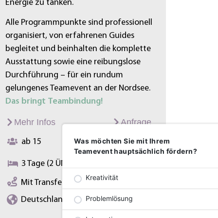
Energie zu tanken.
Alle Programmpunkte sind professionell
organisiert, von erfahrenen Guides
begleitet und beinhalten die komplette
Ausstattung sowie eine reibungslose
Durchführung – für ein rundum
gelungenes Teamevent an der Nordsee.
Das bringt Teambindung!
Mehr Infos
Anfrage
Was möchten Sie mit Ihrem
ab 15
Auf Anfrage
Teamevent hauptsächlich fördern?
3 Tage (2 ÜN)
Kreativität
Mit Transfer (Bus,Flug,Individuell)
Problemlösung
Deutschland (Sankt Peter-Ording)