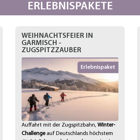
ERLEBNISPAKETE
WEIHNACHTSFEIER IN
GARMISCH -
ZUGSPITZZAUBER
Erlebnispaket
Auffahrt mit der Zugspitzbahn,
Winter-
Challenge
auf Deutschlands höchstem