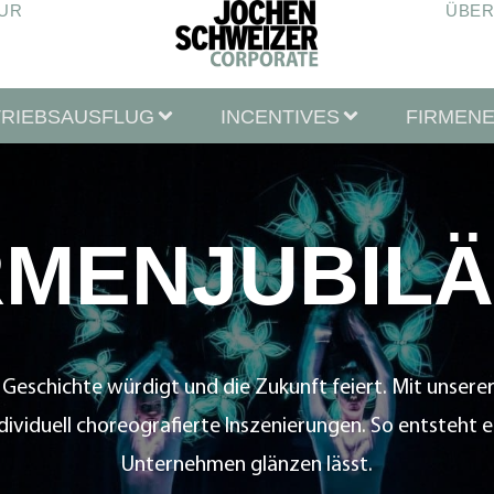
UR
ÜBER
TRIEBSAUSFLUG
INCENTIVES
FIRMEN
RMENJUBIL
 die Geschichte würdigt und die Zukunft feiert. Mit uns
dividuell choreografierte Inszenierungen. So entsteht e
Unternehmen glänzen lässt.