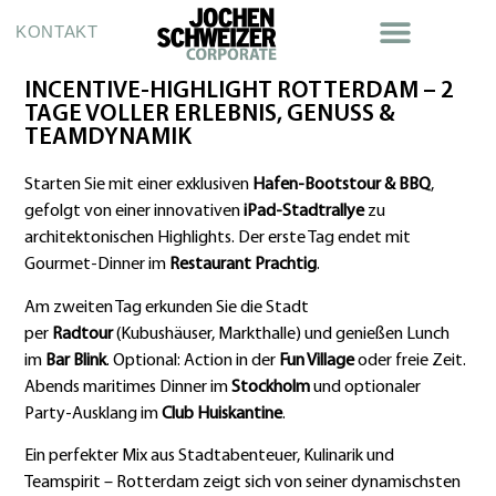
KONTAKT
INCENTIVE-HIGHLIGHT ROTTERDAM – 2
TAGE VOLLER ERLEBNIS, GENUSS &
TEAMDYNAMIK
Starten Sie mit einer exklusiven
Hafen-Bootstour & BBQ
,
gefolgt von einer innovativen
iPad-Stadtrallye
zu
architektonischen Highlights. Der erste Tag endet mit
Gourmet-Dinner im
Restaurant Prachtig
.
Am zweiten Tag erkunden Sie die Stadt
per
Radtour
(Kubushäuser, Markthalle) und genießen Lunch
im
Bar Blink
. Optional: Action in der
Fun Village
oder freie Zeit.
Abends maritimes Dinner im
Stockholm
und optionaler
Party-Ausklang im
Club Huiskantine
.
Ein perfekter Mix aus Stadtabenteuer, Kulinarik und
Teamspirit – Rotterdam zeigt sich von seiner dynamischsten