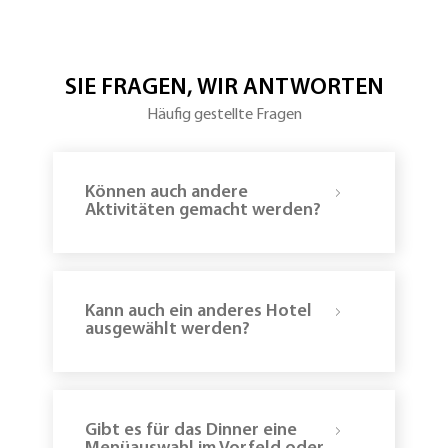
Abendessen
der
im
Fun
Restaurant
Village
Prachtig
Transfer
zurück
SIE FRAGEN, WIR ANTWORTEN
in’s
Hotel
Häufig gestellte Fragen
Zeit
zum
frisch
machen
Können auch andere
Spaziergang
zum
Aktivitäten gemacht werden?
Restaurant
Stockholm
Abendessen
im
Restaurant
Stockholm
Kann auch ein anderes Hotel
Anschließen
ausgewählt werden?
Party
im
Club
Huiskantine
(optional;
auf
Gibt es für das Dinner eine
Wunsch)