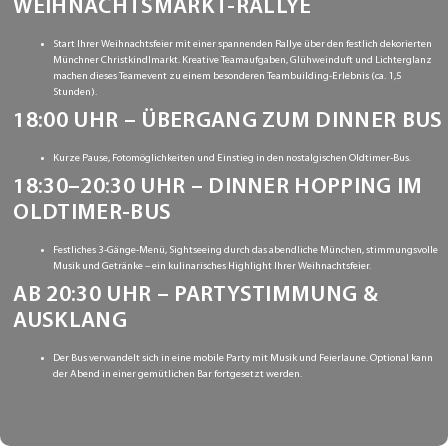
WEIHNACHTSMARKT-RALLYE
Start Ihrer Weihnachtsfeier mit einer spannenden Rallye über den festlich dekorierten
Münchner Christkindlmarkt. Kreative Teamaufgaben, Glühweinduft und Lichterglanz
machen dieses Teamevent zu einem besonderen Teambuilding-Erlebnis (ca. 1,5
Stunden).
18:00 UHR – ÜBERGANG ZUM DINNER BUS
Kurze Pause, Fotomöglichkeiten und Einstieg in den nostalgischen Oldtimer-Bus.
18:30–20:30 UHR – DINNER HOPPING IM
OLDTIMER-BUS
Festliches 3-Gänge-Menü, Sightseeing durch das abendliche München, stimmungsvolle
Musik und Getränke – ein kulinarisches Highlight Ihrer Weihnachtsfeier.
AB 20:30 UHR – PARTYSTIMMUNG &
AUSKLANG
Der Bus verwandelt sich in eine mobile Party mit Musik und Feierlaune. Optional kann
der Abend in einer gemütlichen Bar fortgesetzt werden.