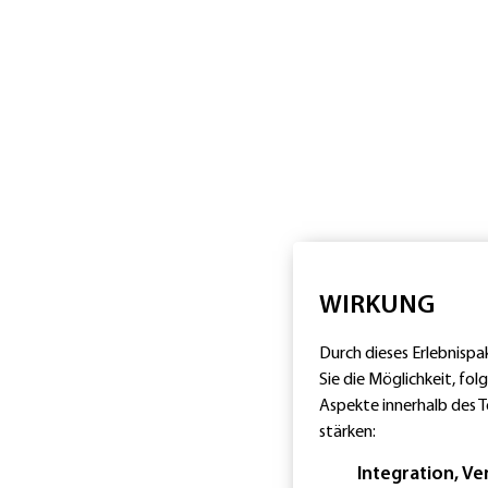
Beginn
der
Abendveranstaltung
BBQ
Buffet
Ende
der
Veranstaltung
WIRKUNG
Durch dieses Erlebnisp
Sie die Möglichkeit, fo
Aspekte innerhalb des 
stärken:
Integration, Ve