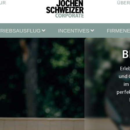
UR
ÜBER
TRIEBSAUSFLUG
INCENTIVES
FIRMEN
B
Erle
und 
im 
perfe