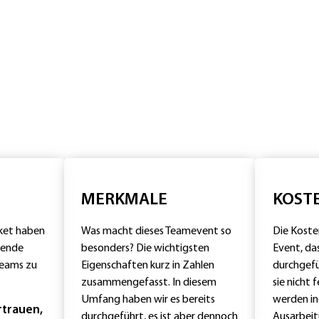
MERKMALE
KOST
aket haben
Was macht dieses Teamevent so
Die Kosten
lgende
besonders? Die wichtigsten
Event, das
Teams zu
Eigenschaften kurz in Zahlen
durchgefü
zusammengefasst. In diesem
sie nicht 
Umfang haben wir es bereits
werden ind
rtrauen,
durchgeführt, es ist aber dennoch
Ausarbei