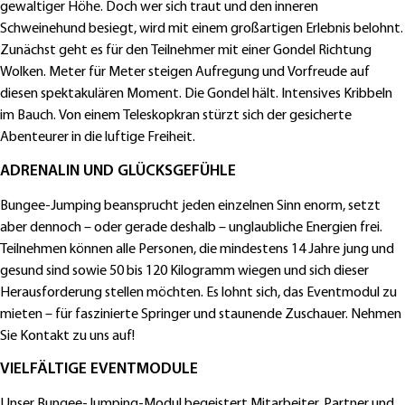
gewaltiger Höhe. Doch wer sich traut und den inneren
Schweinehund besiegt, wird mit einem großartigen Erlebnis belohnt.
Zunächst geht es für den Teilnehmer mit einer Gondel Richtung
Wolken. Meter für Meter steigen Aufregung und Vorfreude auf
diesen spektakulären Moment. Die Gondel hält. Intensives Kribbeln
im Bauch. Von einem Teleskopkran stürzt sich der gesicherte
Abenteurer in die luftige Freiheit.
ADRENALIN UND GLÜCKSGEFÜHLE
Bungee-Jumping beansprucht jeden einzelnen Sinn enorm, setzt
aber dennoch – oder gerade deshalb – unglaubliche Energien frei.
Teilnehmen können alle Personen, die mindestens 14 Jahre jung und
gesund sind sowie 50 bis 120 Kilogramm wiegen und sich dieser
Herausforderung stellen möchten. Es lohnt sich, das Eventmodul zu
mieten – für faszinierte Springer und staunende Zuschauer. Nehmen
Sie Kontakt zu uns auf!
VIELFÄLTIGE EVENTMODULE
Unser Bungee-Jumping-Modul begeistert Mitarbeiter, Partner und