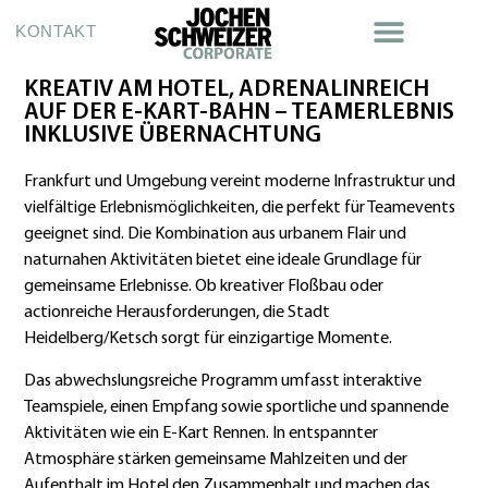
KONTAKT
KREATIV AM HOTEL, ADRENALINREICH
AUF DER E-KART-BAHN – TEAMERLEBNIS
INKLUSIVE ÜBERNACHTUNG
Frankfurt und Umgebung vereint moderne Infrastruktur und
vielfältige Erlebnismöglichkeiten, die perfekt für Teamevents
geeignet sind. Die Kombination aus urbanem Flair und
naturnahen Aktivitäten bietet eine ideale Grundlage für
gemeinsame Erlebnisse. Ob kreativer Floßbau oder
actionreiche Herausforderungen, die Stadt
Heidelberg/Ketsch sorgt für einzigartige Momente.
Das abwechslungsreiche Programm umfasst interaktive
Teamspiele, einen Empfang sowie sportliche und spannende
Aktivitäten wie ein E-Kart Rennen. In entspannter
Atmosphäre stärken gemeinsame Mahlzeiten und der
Aufenthalt im Hotel den Zusammenhalt und machen das