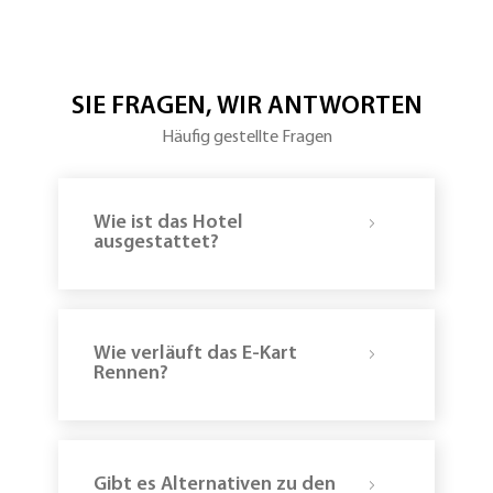
vor
Verabschiedung
Ort
der
Gemeinsames
Gäste
Mittagessen
und
Treffpunkt
Heimreise
in
SIE FRAGEN, WIR ANTWORTEN
der
Hotellobby
Häufig gestellte Fragen
Begrüßung
am
Hockenheimring
und
Wie ist das Hotel
Einteilung
in
ausgestattet?
2
Gruppen
Start
der
Erlebnisse
Shuttle
Wie verläuft das E-Kart
zurück
Rennen?
Zeit
zum
frisch
machen
Gemeinsames
Abendessen
Gibt es Alternativen zu den
Ausklang