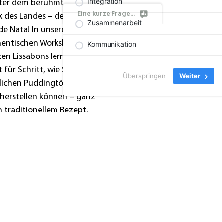
Integration
ter dem berühmtesten
Eine kurze Frage...
 des Landes – den Pastéis
Zusammenarbeit
de Nata! In unserem
hentischen Workshop im
Kommunikation
en Lissabons lernen Sie
t für Schritt, wie Sie diese
Überspringen
Weiter
lichen Puddingtörtchen
 herstellen können – ganz
 traditionellem Rezept.