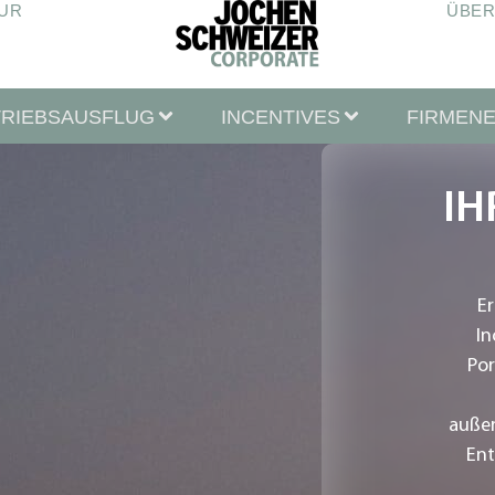
UR
ÜBER
TRIEBSAUSFLUG
INCENTIVES
FIRMEN
IH
Er
In
Por
außer
Ent