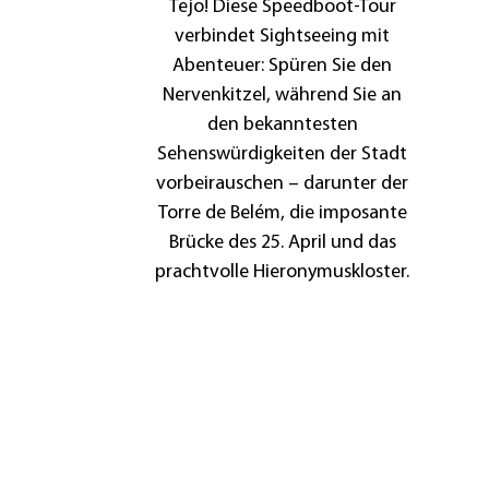
Tejo! Diese Speedboot-Tour
verbindet Sightseeing mit
Abenteuer: Spüren Sie den
Nervenkitzel, während Sie an
den bekanntesten
Sehenswürdigkeiten der Stadt
Frühstück
im
vorbeirauschen – darunter der
Hotel
Torre de Belém, die imposante
Transfer
Brücke des 25. April und das
zur
prachtvolle Hieronymuskloster.
Tagungslocation
/
Optional:
Transfer
Tagung
vom
im
Flughafen
Hotel
zum
Tagung
Restaurant
in