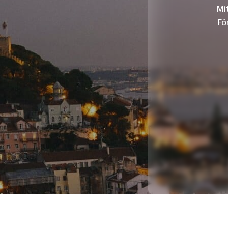
Mi
Fö