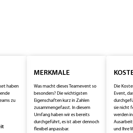
MERKMALE
KOST
aket haben
Was macht dieses Teamevent so
Die Kosten
lgende
besonders? Die wichtigsten
Event, das
Teams zu
Eigenschaften kurz in Zahlen
durchgefü
zusammengefasst. In diesem
sie nicht 
Umfang haben wir es bereits
werden ind
durchgeführt, es ist aber dennoch
Ausarbei
it
flexibel anpassbar.
und Ihre 