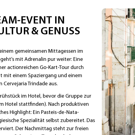
EAM-EVENT IN
KULTUR & GENUSS
it einem gemeinsamen Mittagessen im
eht’s mit Adrenalin pur weiter: Eine
ner actionreichen Go-Kart-Tour durch
nt mit einem Spaziergang und einem
n Cervejaria Trindade aus.
rühstück im Hotel, bevor die Gruppe zur
im Hotel stattfinden). Nach produktiven
ches Highlight: Ein Pasteis-de-Nata-
sische Spezialität selbst zubereitet. Das
erviert. Der Nachmittag steht zur freien