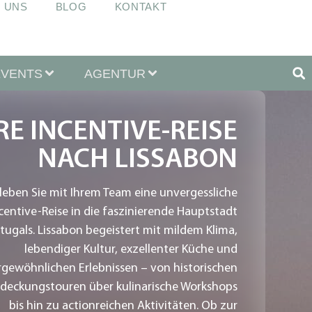
 UNS
BLOG
KONTAKT
EVENTS
AGENTUR
RE INCENTIVE-REISE
NACH LISSABON
leben Sie mit Ihrem Team eine unvergessliche
centive-Reise in die faszinierende Hauptstadt
tugals. Lissabon begeistert mit mildem Klima,
lebendiger Kultur, exzellenter Küche und
gewöhnlichen Erlebnissen – von historischen
deckungstouren über kulinarische Workshops
bis hin zu actionreichen Aktivitäten. Ob zur